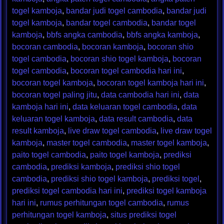
togel kamboja
,
bandar judi togel cambodia
,
bandar judi
togel kamboja
,
bandar togel cambodia
,
bandar togel
kamboja
,
bbfs angka cambodia
,
bbfs angka kamboja
,
bocoran cambodia
,
bocoran kamboja
,
bocoran shio
togel cambodia
,
bocoran shio togel kamboja
,
bocoran
togel cambodia
,
bocoran togel cambodia hari ini
,
bocoran togel kamboja
,
bocoran togel kamboja hari ini
,
bocoran togel paling jitu
,
data cambodia hari ini
,
data
kamboja hari ini
,
data keluaran togel cambodia
,
data
keluaran togel kamboja
,
data result cambodia
,
data
result kamboja
,
live draw togel cambodia
,
live draw togel
kamboja
,
master togel cambodia
,
master togel kamboja
,
paito togel cambodia
,
paito togel kamboja
,
prediksi
cambodia
,
prediksi kamboja
,
prediksi shio togel
cambodia
,
prediksi shio togel kamboja
,
prediksi togel
,
prediksi togel cambodia hari ini
,
prediksi togel kamboja
hari ini
,
rumus perhitungan togel cambodia
,
rumus
perhitungan togel kamboja
,
situs prediksi togel