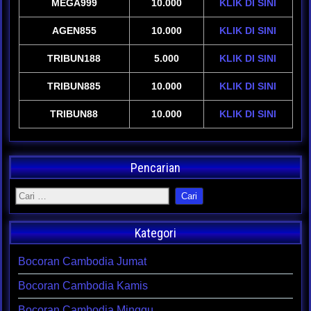
MEGA999
10.000
KLIK DI SINI
AGEN855
10.000
KLIK DI SINI
TRIBUN188
5.000
KLIK DI SINI
TRIBUN885
10.000
KLIK DI SINI
TRIBUN88
10.000
KLIK DI SINI
Pencarian
Kategori
Bocoran Cambodia Jumat
Bocoran Cambodia Kamis
Bocoran Cambodia Minggu