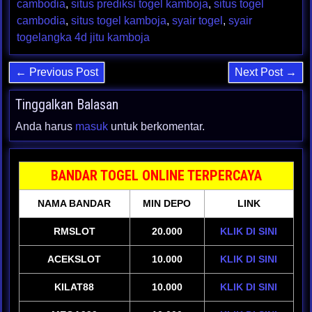
cambodia
,
situs prediksi togel kamboja
,
situs togel
cambodia
,
situs togel kamboja
,
syair togel
,
syair
togelangka 4d jitu kamboja
← Previous Post
Next Post →
Tinggalkan Balasan
Anda harus
masuk
untuk berkomentar.
BANDAR TOGEL ONLINE TERPERCAYA
NAMA BANDAR
MIN DEPO
LINK
RMSLOT
20.000
KLIK DI SINI
ACEKSLOT
10.000
KLIK DI SINI
KILAT88
10.000
KLIK DI SINI