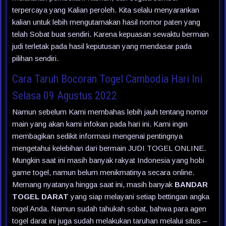
terpercaya yang Kalian peroleh. Kita selalu menyarankan
kalian untuk lebih mengutamakan hasil nomor paten yang
telah Sobat buat sendiri. Karena kepuasan sewaktu bermain
judi terletak pada hasil keputusan yang mendasar pada
pilihan sendiri.
Cara Taruh Bocoran Togel Cambodia Hari Ini
Selasa 09 Agustus 2022
Namun sebelum Kami membahas lebih jauh tentang nomor
main yang akan kami infokan pada hari ini. Kami ingin
membagikan sedikit informasi mengenai pentingnya
mengetahui kelebihan dari bermain JUDI TOGEL ONLINE.
Mungkin saat ini masih banyak rakyat Indonesia yang hobi
game togel, namun belum menikmatinya secara online.
Memang nyatanya hingga saat ini, masih banyak
BANDAR
TOGEL DARAT
yang siap melayani setiap bettingan angka
togel Anda. Namun sudah tahukah sobat, bahwa para agen
togel darat ini juga sudah melakukan taruhan melalui situs –