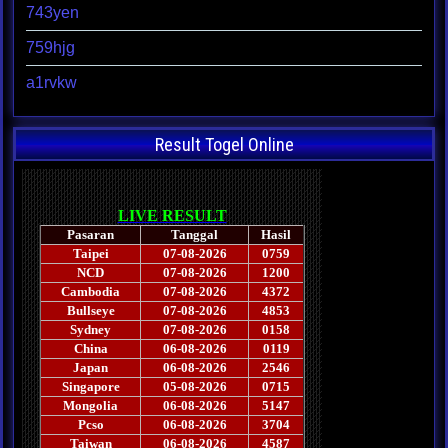
743yen
759hjg
a1rvkw
Result Togel Online