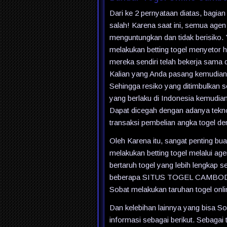
Dari ke 2 pernyataan diatas, bagi
salah! Karena saat ini, semua agen
menguntungkan dan tidak berisiko. 
melakukan betting togel menyetor ha
mereka sendiri telah bekerja sama d
Kalian yang Anda pasang kemudian 
Sehingga resiko yang ditimbulkan 
yang berlaku di Indonesia kemudian
Dapat dicegah dengan adanya tek
transaksi pembelian angka togel den
Oleh Karena itu, sangat penting bua
melakukan betting togel melalui age
bertaruh togel yang lebih lengkap se
beberapa SITUS TOGEL CAMBODIA
Sobat melakukan taruhan togel onlin
Dan kelebihan lainnya yang bisa Soba
informasi sebagai berikut. Sebagai 