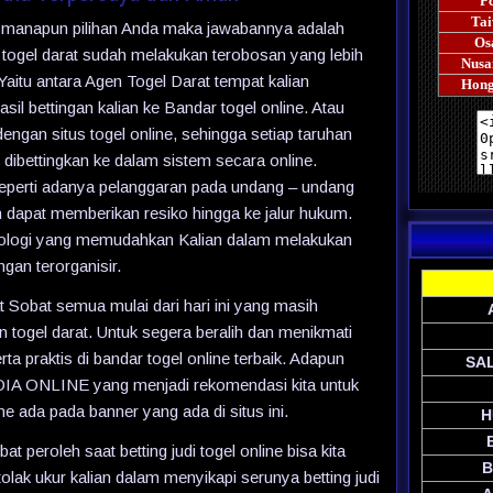
an manapun pilihan Anda maka jawabannya adalah
 togel darat sudah melakukan terobosan yang lebih
Yaitu antara Agen Togel Darat tempat kalian
sil bettingan kalian ke Bandar togel online. Atau
engan situs togel online, sehingga setiap taruhan
dibettingkan ke dalam sistem secara online.
seperti adanya pelanggaran pada undang – undang
 dapat memberikan resiko hingga ke jalur hukum.
nologi yang memudahkan Kalian dalam melakukan
gan terorganisir.
t Sobat semua mulai dari hari ini yang masih
n togel darat. Untuk segera beralih dan menikmati
rta praktis di bandar togel online terbaik. Adapun
SA
 ONLINE yang menjadi rekomendasi kita untuk
e ada pada banner yang ada di situs ini.
H
t peroleh saat betting judi togel online bisa kita
B
tolak ukur kalian dalam menyikapi serunya betting judi