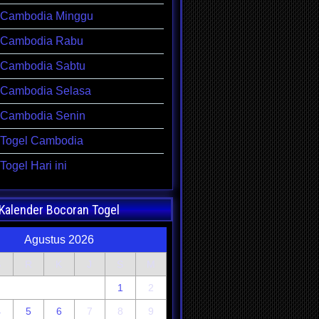
 Cambodia Minggu
 Cambodia Rabu
 Cambodia Sabtu
 Cambodia Selasa
 Cambodia Senin
 Togel Cambodia
Togel Hari ini
Kalender Bocoran Togel
Agustus 2026
S
R
K
J
S
M
1
2
4
5
6
7
8
9