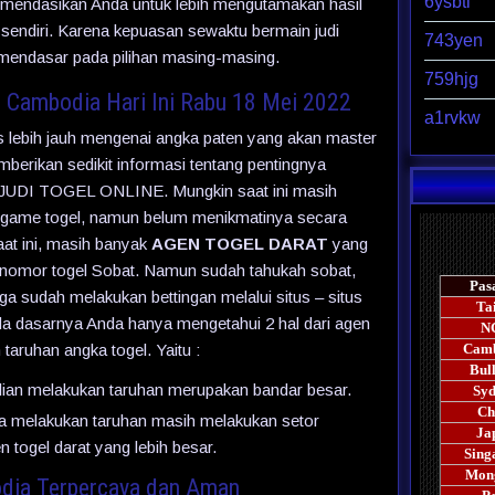
6ysbtl
komendasikan Anda untuk lebih mengutamakan hasil
sendiri. Karena kepuasan sewaktu bermain judi
743yen
g mendasar pada pilihan masing-masing.
759hjg
l Cambodia Hari Ini Rabu 18 Mei 2022
a1rvkw
ebih jauh mengenai angka paten yang akan master
mberikan sedikit informasi tentang pentingnya
n JUDI TOGEL ONLINE. Mungkin saat ini masih
i game togel, namun belum menikmatinya secara
at ini, masih banyak
AGEN TOGEL DARAT
yang
nomor togel Sobat. Namun sudah tahukah sobat,
uga sudah melakukan bettingan melalui situs – situs
da dasarnya Anda hanya mengetahui 2 hal dari agen
 taruhan angka togel. Yaitu :
lian melakukan taruhan merupakan bandar besar.
a melakukan taruhan masih melakukan setor
 togel darat yang lebih besar.
odia Terpercaya dan Aman