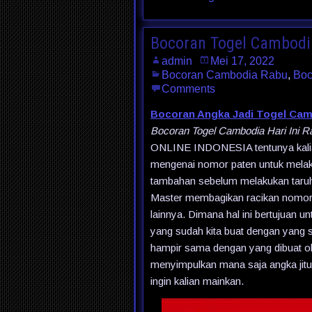
Bocoran Togel Cambodia
admin
Mei 17, 2022
Bocoran Cambodia Rabu
,
Boc
Comments
Bocoran Angka Jadi Togel Ca
Bocoran Togel Cambodia Hari Ini R
ONLINE INDONESIA tentunya kalia
mengenai nomor paten untuk melak
tambahan sebelum melakukan taruh
Master membagikan racikan nomor j
lainnya. Dimana hal ini bertujuan 
yang sudah kita buat dengan yang si
hampir sama dengan yang dibuat ol
menyimpulkan mana saja angka jitu
ingin kalian mainkan.