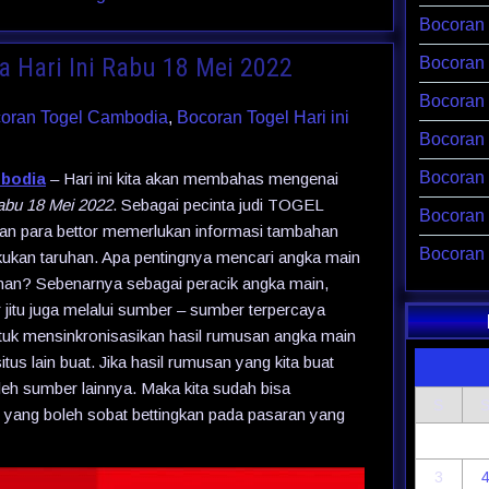
Bocoran
 Hari Ini Rabu 18 Mei 2022
Bocoran
Bocoran
oran Togel Cambodia
,
Bocoran Togel Hari ini
Bocoran
Bocoran
mbodia
– Hari ini kita akan membahas mengenai
abu 18 Mei 2022
. Sebagai pecinta judi TOGEL
Bocoran
n para bettor memerlukan informasi tambahan
Bocoran 
ukan taruhan. Apa pentingnya mencari angka main
an? Sebenarnya sebagai peracik angka main,
itu juga melalui sumber – sumber terpercaya
untuk mensinkronisasikan hasil rumusan angka main
tus lain buat. Jika hasil rumusan yang kita buat
eh sumber lainnya. Maka kita sudah bisa
S
 yang boleh sobat bettingkan pada pasaran yang
3