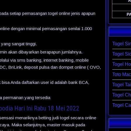
A
ada setiap pemasangan togel online jenis apapun
P
 online dengan minimal pemasangan senilai 1.000
yang sangat tinggi.
Togel Si
amin akan dibayarkan berapapun jumlahnya.
Togel Si
alui via sms banking, internet banking, mobile
Togel H
C, BriLink, deposit pulsa dan dompet online ( OVO,
Toto Ma
k bisa Anda daftarkan user id adalah bank BCA,
Togel Ta
Togel Ch
 permainan yang tersedia
Togel C
odia Hari Ini Rabu 18 Mei 2022
nsasi menariknya betting judi togel secara online
rcaya. Maka selanjutnya, master masuk pada