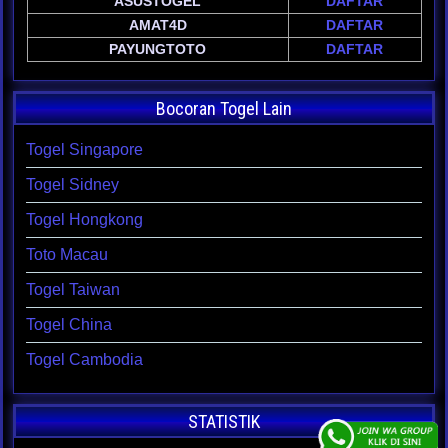
ASUSTOGEL
DAFTAR
AMAT4D
DAFTAR
PAYUNGTOTO
DAFTAR
Bocoran Togel Lain
Togel Singapore
Togel Sidney
Togel Hongkong
Toto Macau
Togel Taiwan
Togel China
Togel Cambodia
STATISTIK