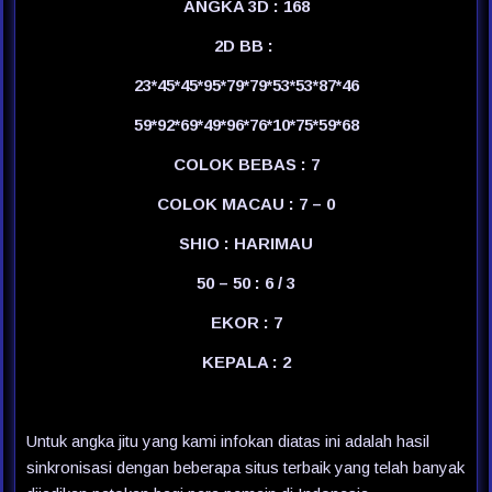
ANGKA 3D : 168
2D BB :
23*45*45*95*79*79*53*53*87*46
59*92*69*49*96*76*10*75*59*68
COLOK BEBAS : 7
COLOK MACAU : 7 – 0
SHIO : HARIMAU
50 – 50 : 6 / 3
EKOR : 7
KEPALA : 2
Untuk angka jitu yang kami infokan diatas ini adalah hasil
sinkronisasi dengan beberapa situs terbaik yang telah banyak