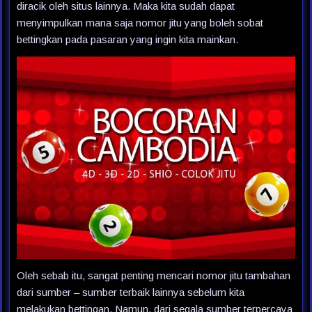
diracik oleh situs lainnya. Maka kita sudah dapat
menyimpulkan mana saja nomor jitu yang boleh sobat
bettingkan pada pasaran yang ingin kita mainkan.
Oleh sebab itu, sangat penting mencari nomor jitu tambahan
dari sumber – sumber terbaik lainnya sebelum kita
melakukan bettingan. Namun, dari segala sumber terpercaya