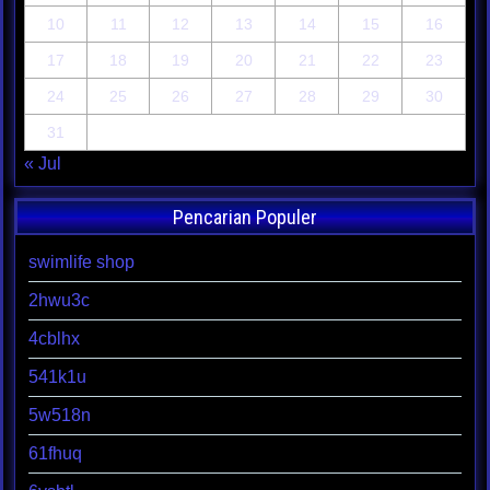
10
11
12
13
14
15
16
17
18
19
20
21
22
23
24
25
26
27
28
29
30
31
« Jul
Pencarian Populer
swimlife shop
2hwu3c
4cblhx
541k1u
5w518n
61fhuq