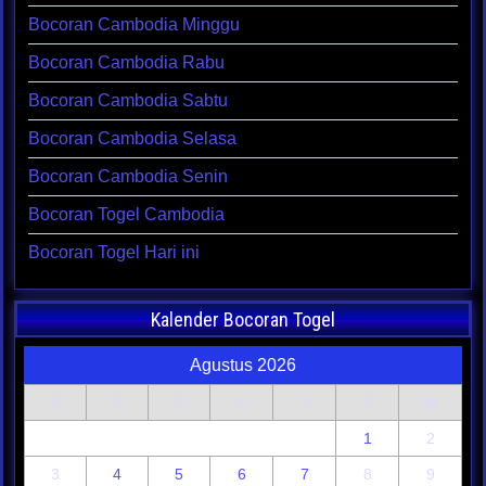
Bocoran Cambodia Minggu
Bocoran Cambodia Rabu
Bocoran Cambodia Sabtu
Bocoran Cambodia Selasa
Bocoran Cambodia Senin
Bocoran Togel Cambodia
Bocoran Togel Hari ini
Kalender Bocoran Togel
Agustus 2026
S
S
R
K
J
S
M
1
2
3
4
5
6
7
8
9