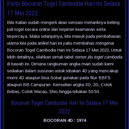
Paito Bocoran Togel Cambodia Hari Ini Selasa
17 Mei 2022
Bila Kalian sudah mengerti akan sensasi menariknya betting
judi togel secara online dan terjamin keamanan serta
terpercaya. Maka selanjutnya, kita masuk pada pembahasan
utama kita pada artikel hari ini yaitu membahas mengenai
Bocoran Togel Cambodia Hari Ini Selasa 17 Mei 2022. Untuk
lebih detailnya, silahkan simak tabel
nomor jitu togel cambodia
di bawah ini. Dimana rangkuman angka main sudah kami
sediakan dalam susunan untuk tebakan 4D yang mencakup
murni 4D ataupun bisa Sobat gunakan pada fitur BBFS
ataupun BB Campuran. Kemudian angka 3D, 2D, Colok
Bebas, Colok Macau, Shio hingga tebakan 50:50.
Bocoran Togel Cambodia Hari Ini Selasa 17 Mei
2022
BOCORAN 4D : 1974