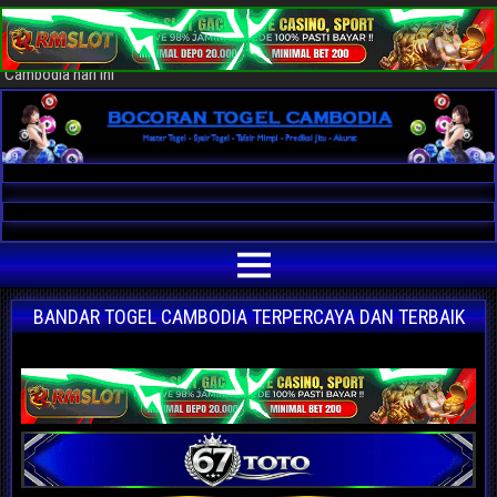
Bocoran Togel Cambodia AKURAT
Bocoran angka jitu togel Cambodia paling akurat | prediksi situs agen
bandar togel Cambodia terpercaya | nomor main Cambodia | data keluaran
Cambodia hari ini
BANDAR TOGEL CAMBODIA TERPERCAYA DAN TERBAIK