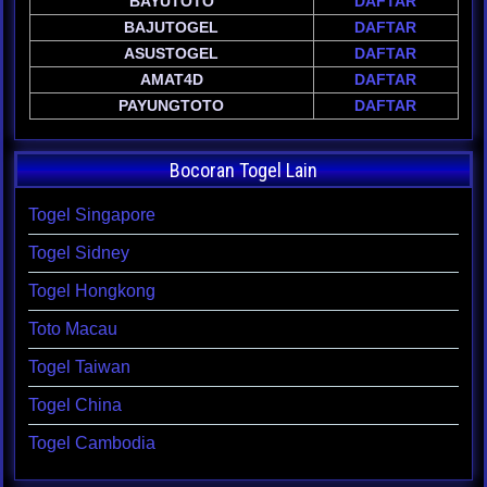
BAYUTOTO
DAFTAR
BAJUTOGEL
DAFTAR
ASUSTOGEL
DAFTAR
AMAT4D
DAFTAR
PAYUNGTOTO
DAFTAR
Bocoran Togel Lain
Togel Singapore
Togel Sidney
Togel Hongkong
Toto Macau
Togel Taiwan
Togel China
Togel Cambodia