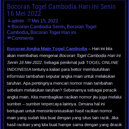
Bocoran Togel Cambodia Hari Ini Senin
16 Mei 2022
admin
Mei 15, 2022
Bocoran Cambodia Senin
,
Bocoran Togel
Cambodia
,
Bocoran Togel Hari ini
Comments
Bocoran Angka Main Togel Cambodia
– Hari ini kita
akan membahas mengenai
Bocoran Togel Cambodia Hari Ini
Senin 16 Mei 2022
. Sebagai penikmat judi TOGEL ONLINE
INDONESIA tentunya kalian para bettor membutuhkan
informasi tambahan seputar angka main untuk melakukan
taruhan. Apa pentingnya mencari nomor main tambahan
sebelum melakukan taruhan? Sebenarnya sebagai peracik
angka main, Kita membagikan racikan nomor jitu juga melalui
sumber – sumber terpercaya lainnya. Dimana hal ini
bertujuan untuk mensinkronisasikan hasil racikan nomor
main yang sudah kita buat dengan yang situs lain racik. Jika
hasil racikan yang kita buat hampir sama dengan yang diracik