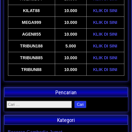
KILAT88
10.000
KLIK DI SINI
MEGA999
10.000
KLIK DI SINI
AGEN855
10.000
KLIK DI SINI
TRIBUN188
5.000
KLIK DI SINI
TRIBUN885
10.000
KLIK DI SINI
TRIBUN88
10.000
KLIK DI SINI
Pencarian
Kategori