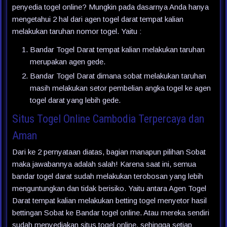
penyedia togel online? Mungkin pada dasarnya Anda hanya
mengetahui 2 hal dari agen togel darat tempat kalian
melakukan taruhan nomor togel. Yaitu :
Bandar Togel Darat tempat kalian melakukan taruhan
merupakan agen gede.
Bandar Togel Darat dimana sobat melakukan taruhan
masih melakukan setor pembelian angka togel ke agen
togel darat yang lebih gede.
Situs Togel Online Cambodia Terpercaya dan
Aman
Dari ke 2 pernyataan diatas, bagian manapun pilihan Sobat
maka jawabannya adalah salah! Karena saat ini, semua
bandar togel darat sudah melakukan terobosan yang lebih
menguntungkan dan tidak berisiko. Yaitu antara Agen Togel
Darat tempat kalian melakukan betting togel menyetor hasil
bettingan Sobat ke Bandar togel online. Atau mereka sendiri
sudah menyediakan situs togel online, sehingga setiap