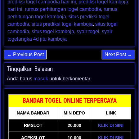
prediksi togel cambodia hari ini
,
prediksi togel kamboja
hari ini
,
rumus perhitungan togel cambodia
,
rumus
perhitungan togel kamboja
,
situs prediksi togel
cambodia
,
situs prediksi togel kamboja
,
situs togel
cambodia
,
situs togel kamboja
,
syair togel
,
syair
togelangka 4d jitu kamboja
← Previous Post
Next Post →
Tinggalkan Balasan
Anda harus
masuk
untuk berkomentar.
BANDAR TOGEL ONLINE TERPERCAYA
NAMA BANDAR
MIN DEPO
LINK
RMSLOT
20.000
KLIK DI SINI
ACEKSLOT
10.000
KLIK DI SINI