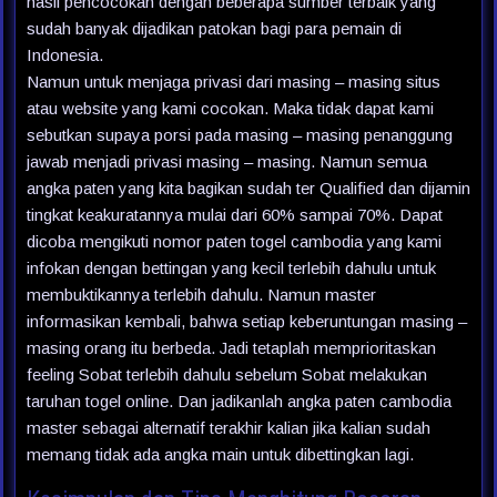
hasil pencocokan dengan beberapa sumber terbaik yang
sudah banyak dijadikan patokan bagi para pemain di
Indonesia.
Namun untuk menjaga privasi dari masing – masing situs
atau website yang kami cocokan. Maka tidak dapat kami
sebutkan supaya porsi pada masing – masing penanggung
jawab menjadi privasi masing – masing. Namun semua
angka paten yang kita bagikan sudah ter Qualified dan dijamin
tingkat keakuratannya mulai dari 60% sampai 70%. Dapat
dicoba mengikuti nomor paten togel cambodia yang kami
infokan dengan bettingan yang kecil terlebih dahulu untuk
membuktikannya terlebih dahulu. Namun master
informasikan kembali, bahwa setiap keberuntungan masing –
masing orang itu berbeda. Jadi tetaplah memprioritaskan
feeling Sobat terlebih dahulu sebelum Sobat melakukan
taruhan togel online. Dan jadikanlah angka paten cambodia
master sebagai alternatif terakhir kalian jika kalian sudah
memang tidak ada angka main untuk dibettingkan lagi.