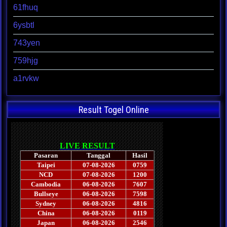
61fhuq
6ysbtl
743yen
759hjg
a1rvkw
Result Togel Online