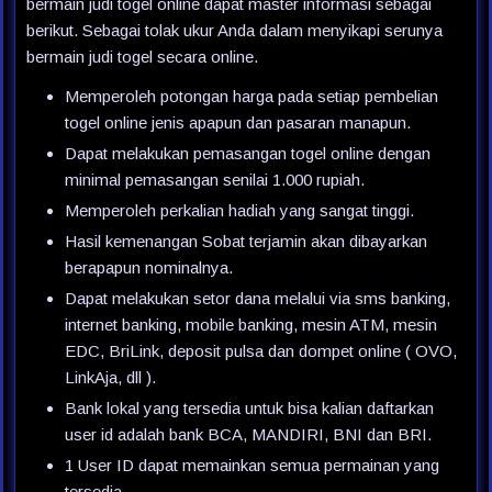
bermain judi togel online dapat master informasi sebagai
berikut. Sebagai tolak ukur Anda dalam menyikapi serunya
bermain judi togel secara online.
Memperoleh potongan harga pada setiap pembelian
togel online jenis apapun dan pasaran manapun.
Dapat melakukan pemasangan togel online dengan
minimal pemasangan senilai 1.000 rupiah.
Memperoleh perkalian hadiah yang sangat tinggi.
Hasil kemenangan Sobat terjamin akan dibayarkan
berapapun nominalnya.
Dapat melakukan setor dana melalui via sms banking,
internet banking, mobile banking, mesin ATM, mesin
EDC, BriLink, deposit pulsa dan dompet online ( OVO,
LinkAja, dll ).
Bank lokal yang tersedia untuk bisa kalian daftarkan
user id adalah bank BCA, MANDIRI, BNI dan BRI.
1 User ID dapat memainkan semua permainan yang
tersedia