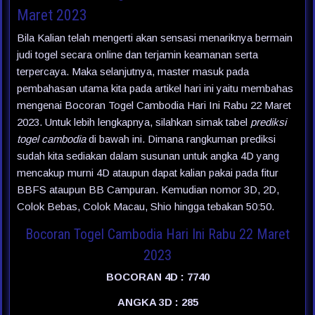
Maret 2023
Bila Kalian telah mengerti akan sensasi menariknya bermain
judi togel secara online dan terjamin keamanan serta
terpercaya. Maka selanjutnya, master masuk pada
pembahasan utama kita pada artikel hari ini yaitu membahas
mengenai Bocoran Togel Cambodia Hari Ini Rabu 22 Maret
2023. Untuk lebih lengkapnya, silahkan simak tabel
prediksi
togel cambodia
di bawah ini. Dimana rangkuman prediksi
sudah kita sediakan dalam susunan untuk angka 4D yang
mencakup murni 4D ataupun dapat kalian pakai pada fitur
BBFS ataupun BB Campuran. Kemudian nomor 3D, 2D,
Colok Bebas, Colok Macau, Shio hingga tebakan 50:50.
Bocoran Togel Cambodia Hari Ini Rabu 22 Maret
2023
BOCORAN 4D : 7740
ANGKA 3D : 285