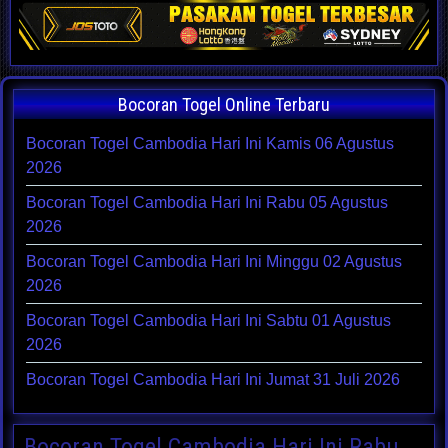
Bocoran Togel Online Terbaru
Bocoran Togel Cambodia Hari Ini Kamis 06 Agustus
2026
Bocoran Togel Cambodia Hari Ini Rabu 05 Agustus
2026
Bocoran Togel Cambodia Hari Ini Minggu 02 Agustus
2026
Bocoran Togel Cambodia Hari Ini Sabtu 01 Agustus
2026
Bocoran Togel Cambodia Hari Ini Jumat 31 Juli 2026
Bocoran Togel Cambodia Hari Ini Rabu