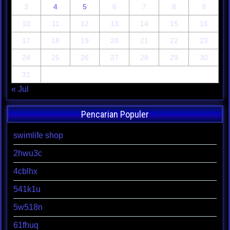
3
4
5
6
7
8
9
10
11
12
13
14
15
16
17
18
19
20
21
22
23
24
25
26
27
28
29
30
31
« Jul
Pencarian Populer
swimlife shop
2hwu3c
4cblhx
541k1u
5w518n
61fhuq