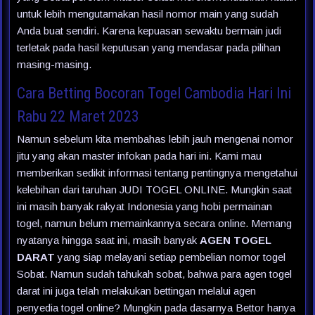
untuk lebih mengutamakan hasil nomor main yang sudah
Anda buat sendiri. Karena kepuasan sewaktu bermain judi
terletak pada hasil keputusan yang mendasar pada pilihan
masing-masing.
Cara Betting Bocoran Togel Cambodia Hari Ini
Rabu 22 Maret 2023
Namun sebelum kita membahas lebih jauh mengenai nomor
jitu yang akan master infokan pada hari ini. Kami mau
memberikan sedikit informasi tentang pentingnya mengetahui
kelebihan dari taruhan JUDI TOGEL ONLINE. Mungkin saat
ini masih banyak rakyat Indonesia yang hobi permainan
togel, namun belum memainkannya secara online. Memang
nyatanya hingga saat ini, masih banyak
AGEN TOGEL
DARAT
yang siap melayani setiap pembelian nomor togel
Sobat. Namun sudah tahukah sobat, bahwa para agen togel
darat ini juga telah melakukan bettingan melalui agen
penyedia togel online? Mungkin pada dasarnya Bettor hanya