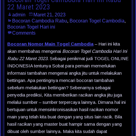
22 Maret 2023
admin
Maret 21, 2023
Bocoran Cambodia Rabu
,
Bocoran Togel Cambodia
,
Bocoran Togel Hari ini
Comments
Bocoran Nomor Main Togel Cambodia
– Hari ini kita
akan membahas mengenai
Bocoran Togel Cambodia Hari Ini
Rabu 22 Maret 2023
. Sebagai penikmat judi TOGEL ONLINE
INDONESIA tentunya Sobat para pemain memerlukan
informasi tambahan mengenai angka jitu untuk melakukan
bettingan. Apa pentingnya mencari bocoran tambahan
sebelum melakukan bettingan? Sebenarnya sebagai
penyedia prediksi, Kita memberikan racikan angka jitu juga
melalui sumber – sumber terpercaya lainnya. Dimana hal ini
bertujuan untuk mensinkronisasikan hasil racikan nomor
main yang telah kita buat dengan yang situs lain racik. Bila
hasil racikan yang master buat hampir sama dengan yang
dibuat oleh sumber lainnya. Maka kita sudah dapat