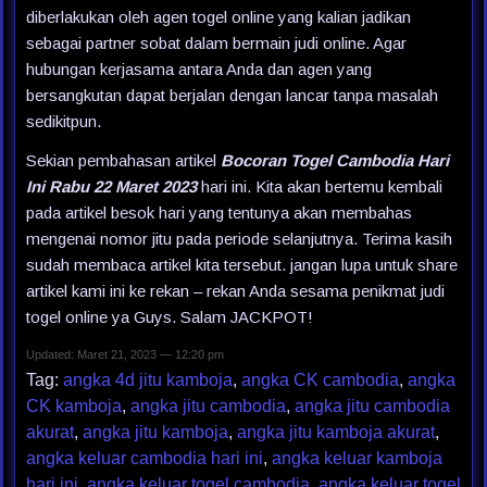
diberlakukan oleh agen togel online yang kalian jadikan
sebagai partner sobat dalam bermain judi online. Agar
hubungan kerjasama antara Anda dan agen yang
bersangkutan dapat berjalan dengan lancar tanpa masalah
sedikitpun.
Sekian pembahasan artikel
Bocoran Togel Cambodia Hari
Ini Rabu 22 Maret 2023
hari ini. Kita akan bertemu kembali
pada artikel besok hari yang tentunya akan membahas
mengenai nomor jitu pada periode selanjutnya. Terima kasih
sudah membaca artikel kita tersebut. jangan lupa untuk share
artikel kami ini ke rekan – rekan Anda sesama penikmat judi
togel online ya Guys. Salam JACKPOT!
Updated: Maret 21, 2023 — 12:20 pm
Tag:
angka 4d jitu kamboja
,
angka CK cambodia
,
angka
CK kamboja
,
angka jitu cambodia
,
angka jitu cambodia
akurat
,
angka jitu kamboja
,
angka jitu kamboja akurat
,
angka keluar cambodia hari ini
,
angka keluar kamboja
hari ini
,
angka keluar togel cambodia
,
angka keluar togel