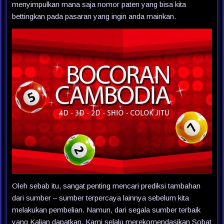
menyimpulkan mana saja nomor paten yang bisa kita
bettingkan pada pasaran yang ingin anda mainkan.
Oleh sebab itu, sangat penting mencari prediksi tambahan
dari sumber – sumber terpercaya lainnya sebelum kita
melakukan pembelian. Namun, dari segala sumber terbaik
yang Kalian dapatkan. Kami selalu merekomendasikan Sobat