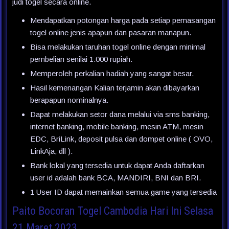
judi togel secara online.
Mendapatkan potongan harga pada setiap pemasangan
togel online jenis apapun dan pasaran manapun.
Bisa melakukan taruhan togel online dengan minimal
pembelian senilai 1.000 rupiah.
Memperoleh perkalian hadiah yang sangat besar.
Hasil kemenangan Kalian terjamin akan dibayarkan
berapapun nominalnya.
Dapat melakukan setor dana melalui via sms banking,
internet banking, mobile banking, mesin ATM, mesin
EDC, BriLink, deposit pulsa dan dompet online ( OVO,
LinkAja, dll ).
Bank lokal yang tersedia untuk dapat Anda daftarkan
user id adalah bank BCA, MANDIRI, BNI dan BRI.
1 User ID dapat memainkan semua game yang tersedia
Paito Bocoran Togel Cambodia Hari Ini Selasa
21 Maret 2023