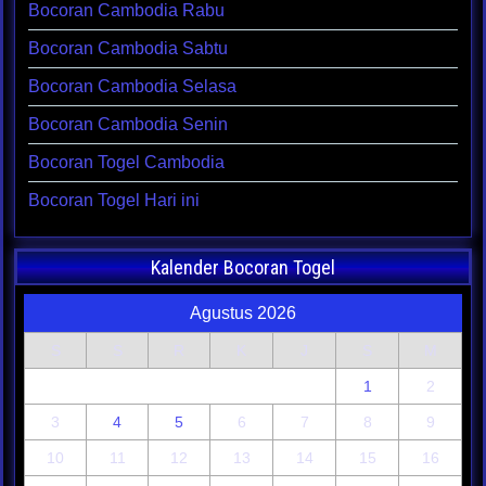
Bocoran Cambodia Rabu
Bocoran Cambodia Sabtu
Bocoran Cambodia Selasa
Bocoran Cambodia Senin
Bocoran Togel Cambodia
Bocoran Togel Hari ini
Kalender Bocoran Togel
Agustus 2026
S
S
R
K
J
S
M
1
2
3
4
5
6
7
8
9
10
11
12
13
14
15
16