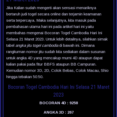
Jika Kalian sudah mengerti akan sensasi menariknya
bertaruh judi togel secara online dan terjamin keamanan
serta terpercaya. Maka selanjutnya, kita masuk pada
pembahasan utama hari ini pada artikel hari ini yaitu
membahas mengenai Bocoran Togel Cambodia Hari Ini
Selasa 21 Maret 2023. Untuk lebih detailnya, silahkan simak
tabel
angka jitu togel cambodia
di bawah ini. Dimana
rangkuman nomor jitu sudah kita sediakan dalam susunan
untuk angka 4D yang mencakup murni 4D ataupun dapat
kalian pakai pada fitur BBFS ataupun BB Campuran.
Kemudian nomor 3D, 2D, Colok Bebas, Colok Macau, Shio
hingga tebakan 50:50.
Bocoran Togel Cambodia Hari Ini Selasa 21 Maret
2023
BOCORAN 4D : 9258
ANGKA 3D : 267