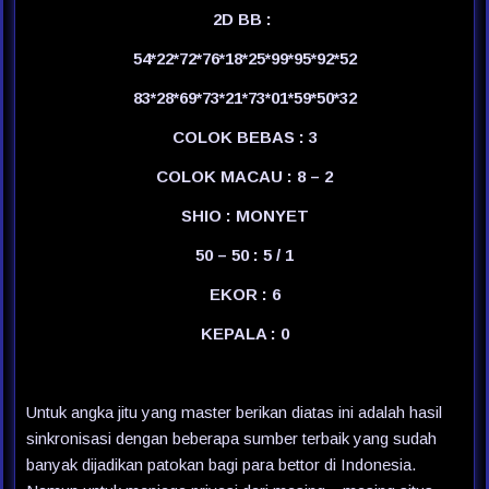
2D BB :
54*22*72*76*18*25*99*95*92*52
83*28*69*73*21*73*01*59*50*32
COLOK BEBAS : 3
COLOK MACAU : 8 – 2
SHIO : MONYET
50 – 50 : 5 / 1
EKOR : 6
KEPALA : 0
Untuk angka jitu yang master berikan diatas ini adalah hasil
sinkronisasi dengan beberapa sumber terbaik yang sudah
banyak dijadikan patokan bagi para bettor di Indonesia.