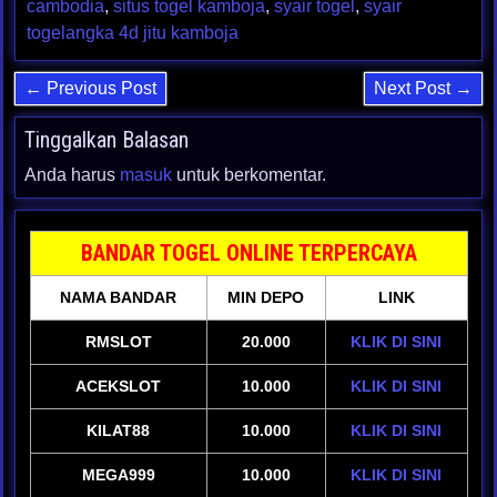
cambodia
,
situs togel kamboja
,
syair togel
,
syair
togelangka 4d jitu kamboja
← Previous Post
Next Post →
Tinggalkan Balasan
Anda harus
masuk
untuk berkomentar.
BANDAR TOGEL ONLINE TERPERCAYA
NAMA BANDAR
MIN DEPO
LINK
RMSLOT
20.000
KLIK DI SINI
ACEKSLOT
10.000
KLIK DI SINI
KILAT88
10.000
KLIK DI SINI
MEGA999
10.000
KLIK DI SINI