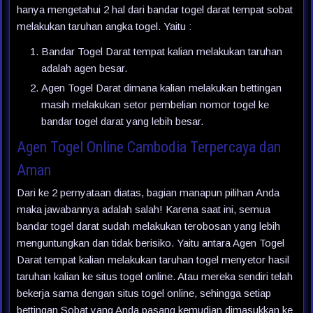
hanya mengetahui 2 hal dari bandar togel darat tempat sobat
melakukan taruhan angka togel. Yaitu :
Bandar Togel Darat tempat kalian melakukan taruhan
adalah agen besar.
Agen Togel Darat dimana kalian melakukan bettingan
masih melakukan setor pembelian nomor togel ke
bandar togel darat yang lebih besar.
Agen Togel Online Cambodia Terpercaya dan
Aman
Dari ke 2 pernyataan diatas, bagian manapun pilihan Anda
maka jawabannya adalah salah! Karena saat ini, semua
bandar togel darat sudah melakukan terobosan yang lebih
menguntungkan dan tidak berisiko. Yaitu antara Agen Togel
Darat tempat kalian melakukan taruhan togel menyetor hasil
taruhan kalian ke situs togel online. Atau mereka sendiri telah
bekerja sama dengan situs togel online, sehingga setiap
bettingan Sobat yang Anda pasang kemudian dimasukkan ke