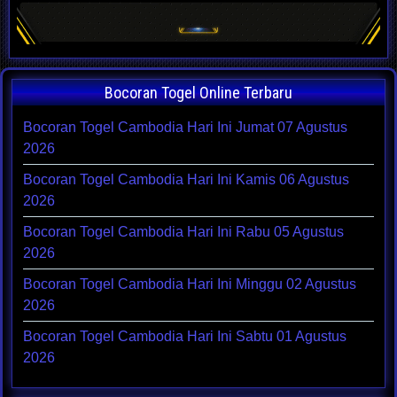
Bocoran Togel Online Terbaru
Bocoran Togel Cambodia Hari Ini Jumat 07 Agustus
2026
Bocoran Togel Cambodia Hari Ini Kamis 06 Agustus
2026
Bocoran Togel Cambodia Hari Ini Rabu 05 Agustus
2026
Bocoran Togel Cambodia Hari Ini Minggu 02 Agustus
2026
Bocoran Togel Cambodia Hari Ini Sabtu 01 Agustus
2026