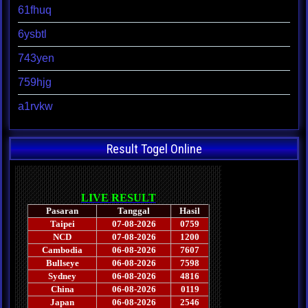
61fhuq
6ysbtl
743yen
759hjg
a1rvkw
Result Togel Online