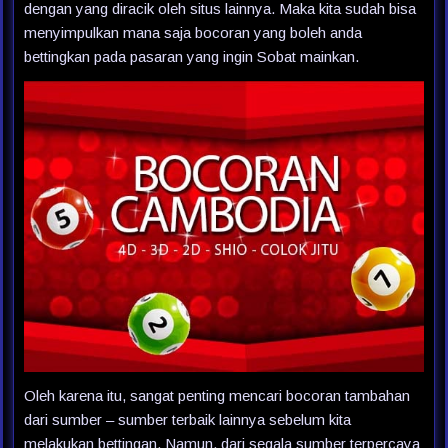
dengan yang diracik oleh situs lainnya. Maka kita sudah bisa
menyimpulkan mana saja bocoran yang boleh anda
bettingkan pada pasaran yang ingin Sobat mainkan.
Oleh karena itu, sangat penting mencari bocoran tambahan
dari sumber – sumber terbaik lainnya sebelum kita
melakukan bettingan. Namun, dari segala sumber terpercaya