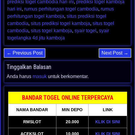
prediksi togel cambodia hari ini
,
prediksi togel kamboja
hari ini
,
rumus perhitungan togel cambodia
,
rumus
perhitungan togel kamboja
,
situs prediksi togel
cambodia
,
situs prediksi togel kamboja
,
situs togel
cambodia
,
situs togel kamboja
,
syair togel
,
syair
togelangka 4d jitu kamboja
← Previous Post
Next Post →
Tinggalkan Balasan
Anda harus
masuk
untuk berkomentar.
BANDAR TOGEL ONLINE TERPERCAYA
NAMA BANDAR
MIN DEPO
LINK
RMSLOT
20.000
KLIK DI SINI
ACEKSLOT
10.000
KLIK DI SINI