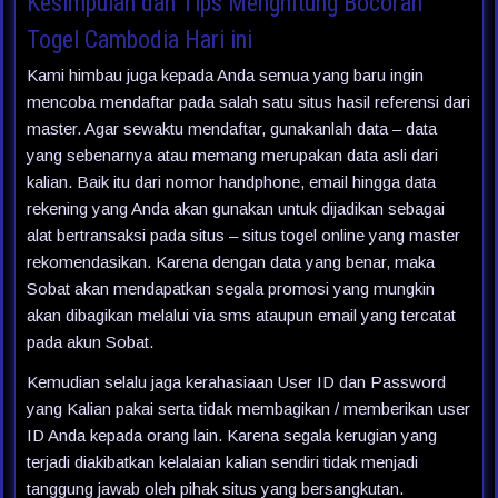
Kesimpulan dan Tips Menghitung Bocoran
Togel Cambodia Hari ini
Kami himbau juga kepada Anda semua yang baru ingin
mencoba mendaftar pada salah satu situs hasil referensi dari
master. Agar sewaktu mendaftar, gunakanlah data – data
yang sebenarnya atau memang merupakan data asli dari
kalian. Baik itu dari nomor handphone, email hingga data
rekening yang Anda akan gunakan untuk dijadikan sebagai
alat bertransaksi pada situs – situs togel online yang master
rekomendasikan. Karena dengan data yang benar, maka
Sobat akan mendapatkan segala promosi yang mungkin
akan dibagikan melalui via sms ataupun email yang tercatat
pada akun Sobat.
Kemudian selalu jaga kerahasiaan User ID dan Password
yang Kalian pakai serta tidak membagikan / memberikan user
ID Anda kepada orang lain. Karena segala kerugian yang
terjadi diakibatkan kelalaian kalian sendiri tidak menjadi
tanggung jawab oleh pihak situs yang bersangkutan.