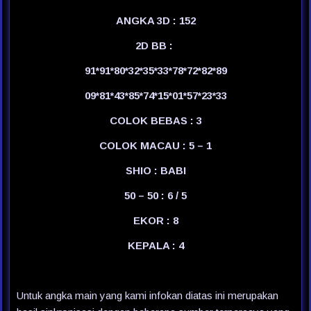
ANGKA 3D : 152
2D BB :
91*91*80*32*35*33*78*72*82*89
09*81*43*85*74*15*01*57*23*33
COLOK BEBAS : 3
COLOK MACAU : 5 – 1
SHIO : BABI
50 – 50 : 6 / 5
EKOR : 8
KEPALA : 4
Untuk angka main yang kami infokan diatas ini merupakan