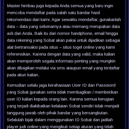
Master himbau juga kepada Anda semua yang baru ingin
mencoba mendaftar pada salah satu bandar hasil
rekomendasi dari kami. Agar sewaktu mendaftar, gunakanlah
data – data yang sebenarnya atau memang merupakan data
asli dari Anda. Baik itu dari nomor handphone, email hingga
data rekening yang Sobat akan pakai untuk dijadikan sebagai
alat bertransaksi pada situs – situs togel online yang kami
referensikan. Karena dengan data yang valid, maka kalian
akan memperoleh segala informasi penting yang mungkin
akan dibagikan melalui via sms ataupun email yang terdaftar
pada akun kalian.
Kemudian selalu jaga kerahasiaan User ID dan Password
yang Sobat gunakan serta tidak membagikan / memberikan
user ID kalian kepada orang lain. Karena semua kerugian
yang terjadi diakibatkan kelalaian Sobat sendiri tidak menjadi
tanggung jawab oleh pihak bandar yang bersangkutan.
Selalulah bijak dalam menggunakan ID Sobat dan jadilah
player judi online yang mengikuti setiap aturan yang telah