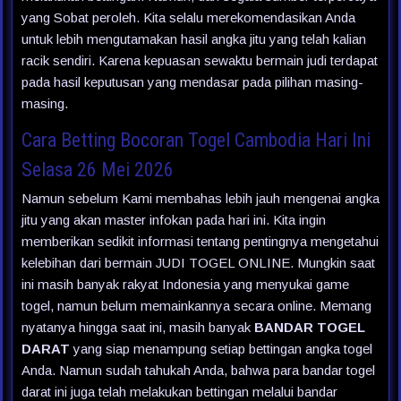
yang Sobat peroleh. Kita selalu merekomendasikan Anda
untuk lebih mengutamakan hasil angka jitu yang telah kalian
racik sendiri. Karena kepuasan sewaktu bermain judi terdapat
pada hasil keputusan yang mendasar pada pilihan masing-
masing.
Cara Betting Bocoran Togel Cambodia Hari Ini
Selasa 26 Mei 2026
Namun sebelum Kami membahas lebih jauh mengenai angka
jitu yang akan master infokan pada hari ini. Kita ingin
memberikan sedikit informasi tentang pentingnya mengetahui
kelebihan dari bermain JUDI TOGEL ONLINE. Mungkin saat
ini masih banyak rakyat Indonesia yang menyukai game
togel, namun belum memainkannya secara online. Memang
nyatanya hingga saat ini, masih banyak
BANDAR TOGEL
DARAT
yang siap menampung setiap bettingan angka togel
Anda. Namun sudah tahukah Anda, bahwa para bandar togel
darat ini juga telah melakukan bettingan melalui bandar