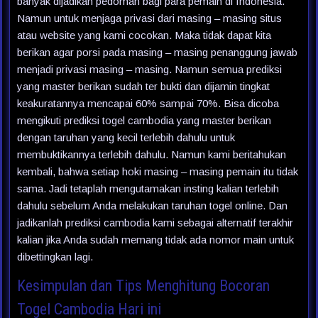
banyak dijadikan pedoman bagi para pemain di Indonesia.
Namun untuk menjaga privasi dari masing – masing situs
atau website yang kami cocokan. Maka tidak dapat kita
berikan agar porsi pada masing – masing penanggung jawab
menjadi privasi masing – masing. Namun semua prediksi
yang master berikan sudah ter bukti dan dijamin tingkat
keakuratannya mencapai 60% sampai 70%. Bisa dicoba
mengikuti prediksi togel cambodia yang master berikan
dengan taruhan yang kecil terlebih dahulu untuk
membuktikannya terlebih dahulu. Namun kami beritahukan
kembali, bahwa setiap hoki masing – masing pemain itu tidak
sama. Jadi tetaplah mengutamakan insting kalian terlebih
dahulu sebelum Anda melakukan taruhan togel online. Dan
jadikanlah prediksi cambodia kami sebagai alternatif terakhir
kalian jika Anda sudah memang tidak ada nomor main untuk
dibettingkan lagi.
Kesimpulan dan Tips Menghitung Bocoran
Togel Cambodia Hari ini