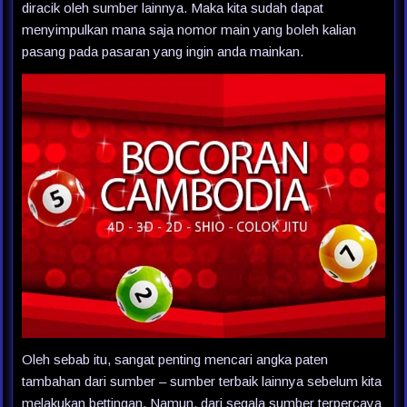
diracik oleh sumber lainnya. Maka kita sudah dapat
menyimpulkan mana saja nomor main yang boleh kalian
pasang pada pasaran yang ingin anda mainkan.
Oleh sebab itu, sangat penting mencari angka paten
tambahan dari sumber – sumber terbaik lainnya sebelum kita
melakukan bettingan. Namun, dari segala sumber terpercaya