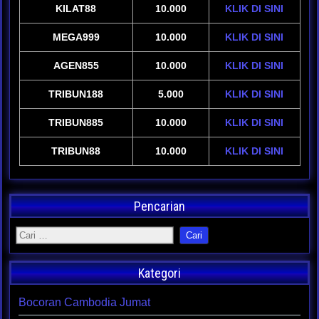
KILAT88
10.000
KLIK DI SINI
MEGA999
10.000
KLIK DI SINI
AGEN855
10.000
KLIK DI SINI
TRIBUN188
5.000
KLIK DI SINI
TRIBUN885
10.000
KLIK DI SINI
TRIBUN88
10.000
KLIK DI SINI
Pencarian
Kategori
Bocoran Cambodia Jumat