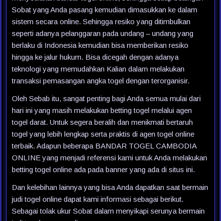
Sobat yang Anda pasang kemudian dimasukkan ke dalam
sistem secara online. Sehingga resiko yang ditimbulkan
seperti adanya pelanggaran pada undang – undang yang
berlaku di Indonesia kemudian bisa memberikan resiko
hingga ke jalur hukum. Bisa dicegah dengan adanya
teknologi yang memudahkan Kalian dalam melakukan
transaksi pemasangan angka togel dengan terorganisir.
Oleh Sebab itu, sangat penting bagi Anda semua mulai dari
hari ini yang masih melakukan betting togel melalui agen
togel darat. Untuk segera beralih dan menikmati bertaruh
togel yang lebih lengkap serta praktis di agen togel online
terbaik. Adapun beberapa BANDAR TOGEL CAMBODIA
ONLINE yang menjadi referensi kami untuk Anda melakukan
betting togel online ada pada banner yang ada di situs ini.
Dan kelebihan lainnya yang bisa Anda dapatkan saat bermain
judi togel online dapat kami informasi sebagai berikut.
Sebagai tolak ukur Sobat dalam menyikapi serunya bermain