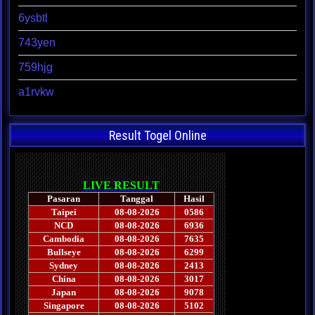
6ysbtl
743yen
759hjg
a1rvkw
Result Togel Online