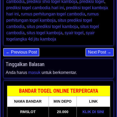
cambodia
,
prediksi shio togel kamboja
,
prediksi togel
,
prediksi togel cambodia hari ini
,
prediksi togel kamboja
hari ini
,
rumus perhitungan togel cambodia
,
rumus
perhitungan togel kamboja
,
situs prediksi togel
cambodia
,
situs prediksi togel kamboja
,
situs togel
cambodia
,
situs togel kamboja
,
syair togel
,
syair
togelangka 4d jitu kamboja
← Previous Post
Next Post →
Tinggalkan Balasan
Anda harus
masuk
untuk berkomentar.
BANDAR TOGEL ONLINE TERPERCAYA
NAMA BANDAR
MIN DEPO
LINK
RMSLOT
20.000
KLIK DI SINI