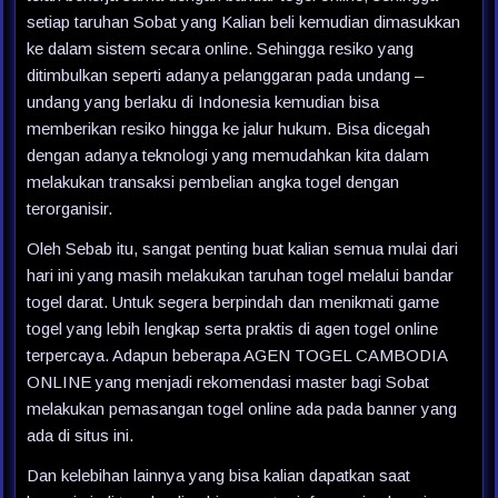
setiap taruhan Sobat yang Kalian beli kemudian dimasukkan
ke dalam sistem secara online. Sehingga resiko yang
ditimbulkan seperti adanya pelanggaran pada undang –
undang yang berlaku di Indonesia kemudian bisa
memberikan resiko hingga ke jalur hukum. Bisa dicegah
dengan adanya teknologi yang memudahkan kita dalam
melakukan transaksi pembelian angka togel dengan
terorganisir.
Oleh Sebab itu, sangat penting buat kalian semua mulai dari
hari ini yang masih melakukan taruhan togel melalui bandar
togel darat. Untuk segera berpindah dan menikmati game
togel yang lebih lengkap serta praktis di agen togel online
terpercaya. Adapun beberapa AGEN TOGEL CAMBODIA
ONLINE yang menjadi rekomendasi master bagi Sobat
melakukan pemasangan togel online ada pada banner yang
ada di situs ini.
Dan kelebihan lainnya yang bisa kalian dapatkan saat