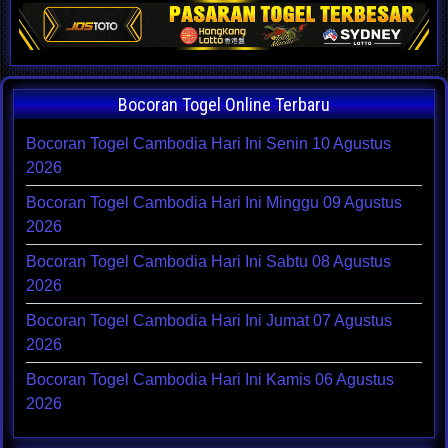
Bocoran Togel Online Terbaru
Bocoran Togel Cambodia Hari Ini Senin 10 Agustus
2026
Bocoran Togel Cambodia Hari Ini Minggu 09 Agustus
2026
Bocoran Togel Cambodia Hari Ini Sabtu 08 Agustus
2026
Bocoran Togel Cambodia Hari Ini Jumat 07 Agustus
2026
Bocoran Togel Cambodia Hari Ini Kamis 06 Agustus
2026