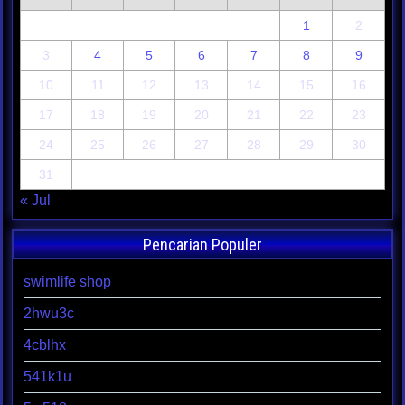
1
2
3
4
5
6
7
8
9
10
11
12
13
14
15
16
17
18
19
20
21
22
23
24
25
26
27
28
29
30
31
« Jul
Pencarian Populer
swimlife shop
2hwu3c
4cblhx
541k1u