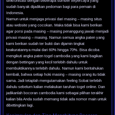
sinkronisasi dengan beberapa sumber terpercaya yang
sudah banyak dijadikan pedoman bagi para pemain di
Indonesia.
Namun untuk menjaga privasi dari masing – masing situs
atau website yang cocokan. Maka tidak bisa kami berikan
agar porsi pada masing – masing penanggung jawab menjadi
privasi masing – masing. Namun semua angka paten yang
kami berikan sudah ter bukti dan dijamin tingkat
keakuratannya mulai dari 60% hingga 70%. Bisa dicoba
mengikuti angka paten togel cambodia yang kami bagikan
dengan bettingan yang kecil terlebih dahulu untuk
membuktikannya terlebih dahulu. Namun kami beritahukan
kembali, bahwa setiap hoki masing – masing orang itu tidak
sama. Jadi tetaplah mengutamakan feeling Sobat terlebih
dahulu sebelum kalian melakukan taruhan togel online. Dan
jadikanlah bocoran cambodia kami sebagai pilihan terakhir
kalian bila Anda sudah memang tidak ada nomor main untuk
dibettingkan lagi.