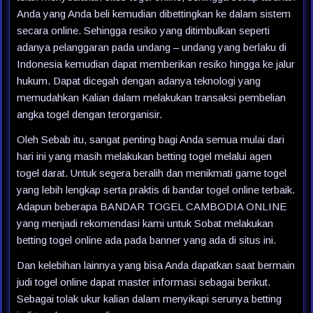
Anda yang Anda beli kemudian dibettingkan ke dalam sistem
secara online. Sehingga resiko yang ditimbulkan seperti
adanya pelanggaran pada undang – undang yang berlaku di
Indonesia kemudian dapat memberikan resiko hingga ke jalur
hukum. Dapat dicegah dengan adanya teknologi yang
memudahkan Kalian dalam melakukan transaksi pembelian
angka togel dengan terorganisir.
Oleh Sebab itu, sangat penting bagi Anda semua mulai dari
hari ini yang masih melakukan betting togel melalui agen
togel darat. Untuk segera beralih dan menikmati game togel
yang lebih lengkap serta praktis di bandar togel online terbaik.
Adapun beberapa BANDAR TOGEL CAMBODIA ONLINE
yang menjadi rekomendasi kami untuk Sobat melakukan
betting togel online ada pada banner yang ada di situs ini.
Dan kelebihan lainnya yang bisa Anda dapatkan saat bermain
judi togel online dapat master informasi sebagai berikut.
Sebagai tolak ukur kalian dalam menyikapi serunya betting