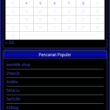
3
4
5
6
7
8
9
10
11
12
13
14
15
16
17
18
19
20
21
22
23
24
25
26
27
28
29
30
31
« Jul
Pencarian Populer
swimlife shop
2hwu3c
4cblhx
541k1u
5w518n
61fhuq