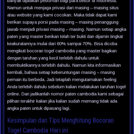
banyak dijadikan pedoman bagi para bettor di Indonesia.
Namun untuk menjaga privasi dari masing – masing situs
atau website yang kami cocokan. Maka tidak dapat kami
berikan supaya porsi pada masing – masing penanggung
jawab menjadi privasi masing – masing. Namun setiap angka
paten yang master berikan telah ter bukti dan dijamin tingkat
keakuratannya mulai dari 60% sampai 70%. Bisa dicoba
mengikuti bocoran togel cambodia yang master bagikan
dengan taruhan yang kecil terlebih dahulu untuk
membuktikannya terlebih dahulu. Namun kita informasikan
kembali, bahwa setiap keberuntungan masing – masing
pemain itu berbeda. Jadi tetaplah mengutamakan feeling
Anda terlebih dahulu sebelum kalian melakukan taruhan togel
online. Dan jadikanlah nomor paten cambodia kami sebagai
pilihan terakhir kalian jika kalian sudah memang tidak ada
angka paten untuk dipasang lagi.
Kesimpulan dan Tips Menghitung Bocoran
Togel Cambodia Hari ini