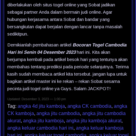
diberlakukan oleh situs togel online yang Sobat jadikan
sebagai partner Anda dalam bermain judi online. Agar
hubungan kerjasama antara Sobat dan bandar yang
bersangkutan dapat berjalan dengan lancar tanpa masalah
sedikitpun.
Demikianlah pembahasan artikel
Bocoran Togel Cambodia
Hari Ini Senin 04 Desember 2023
hari ini. Kita akan
berjumpa kembali pada artikel besok hari yang tentunya akan
membahas tentang prediksi pada periode selanjutnya. Terima
kasih sudah membaca artikel kita tersebut. jangan lupa untuk
bagikan artikel master ini ke rekan – rekan Sobat sesama
pecinta judi togel online ya Guys. Salam JACKPOT!
Updated: Desember 3, 2023 — 1:00 pm
Tag:
angka 4d jitu kamboja
,
angka CK cambodia
,
angka
CK kamboja
,
angka jitu cambodia
,
angka jitu cambodia
akurat
,
angka jitu kamboja
,
angka jitu kamboja akurat
,
angka keluar cambodia hari ini
,
angka keluar kamboja
hari ini
,
angka keluar togel cambodia
,
angka keluar togel