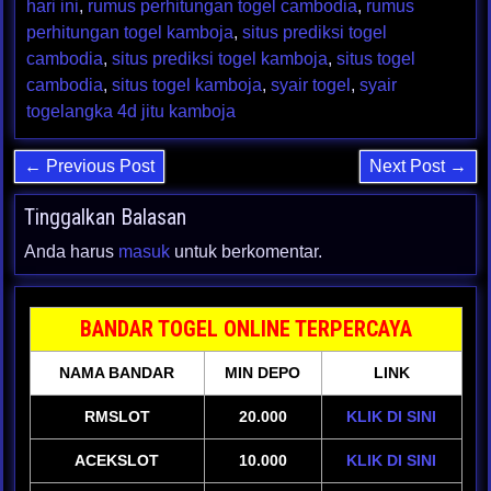
hari ini
,
rumus perhitungan togel cambodia
,
rumus
perhitungan togel kamboja
,
situs prediksi togel
cambodia
,
situs prediksi togel kamboja
,
situs togel
cambodia
,
situs togel kamboja
,
syair togel
,
syair
togelangka 4d jitu kamboja
← Previous Post
Next Post →
Tinggalkan Balasan
Anda harus
masuk
untuk berkomentar.
BANDAR TOGEL ONLINE TERPERCAYA
NAMA BANDAR
MIN DEPO
LINK
RMSLOT
20.000
KLIK DI SINI
ACEKSLOT
10.000
KLIK DI SINI