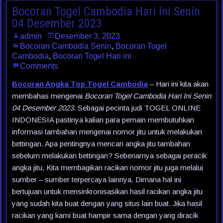
Bocoran Togel Cambodia Hari Ini Senin
04 Desember 2023
admin
Desember 3, 2023
Bocoran Cambodia Senin
,
Bocoran Togel
Cambodia
,
Bocoran Togel Hari ini
Comments
Bocoran Angka Top Togel Cambodia
– Hari ini kita akan
membahas mengenai
Bocoran Togel Cambodia Hari Ini Senin
04 Desember 2023
. Sebagai pecinta judi TOGEL ONLINE
INDONESIA pastinya kalian para pemain membutuhkan
informasi tambahan mengenai nomor jitu untuk melakukan
bettingan. Apa pentingnya mencari angka jitu tambahan
sebelum melakukan bettingan? Sebenarnya sebagai peracik
angka jitu, Kita membagikan racikan nomor jitu juga melalui
sumber – sumber terpercaya lainnya. Dimana hal ini
bertujuan untuk mensinkronisasikan hasil racikan angka jitu
yang sudah kita buat dengan yang situs lain buat. Jika hasil
racikan yang kami buat hampir sama dengan yang diracik