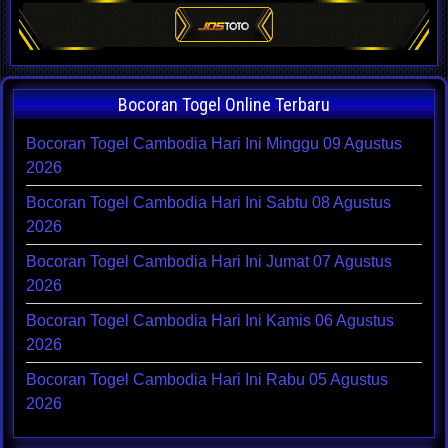
Bocoran Togel Online Terbaru
Bocoran Togel Cambodia Hari Ini Minggu 09 Agustus
2026
Bocoran Togel Cambodia Hari Ini Sabtu 08 Agustus
2026
Bocoran Togel Cambodia Hari Ini Jumat 07 Agustus
2026
Bocoran Togel Cambodia Hari Ini Kamis 06 Agustus
2026
Bocoran Togel Cambodia Hari Ini Rabu 05 Agustus
2026