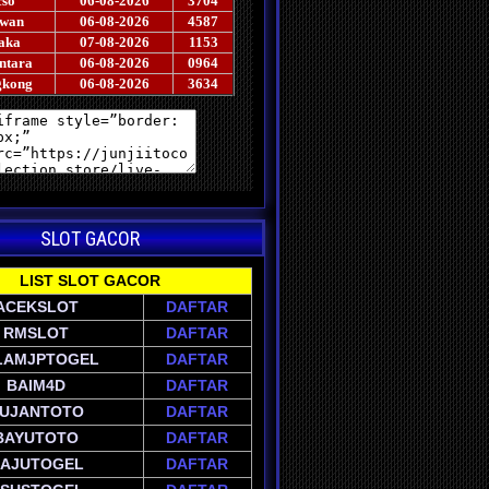
SLOT GACOR
LIST SLOT GACOR
ACEKSLOT
DAFTAR
RMSLOT
DAFTAR
LAMJPTOGEL
DAFTAR
BAIM4D
DAFTAR
UJANTOTO
DAFTAR
BAYUTOTO
DAFTAR
AJUTOGEL
DAFTAR