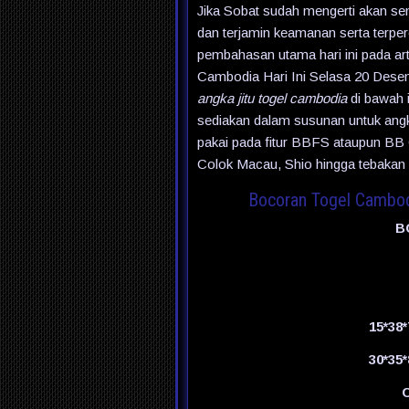
Jika Sobat sudah mengerti akan sen
dan terjamin keamanan serta terpe
pembahasan utama hari ini pada art
Cambodia Hari Ini Selasa 20 Desemb
angka jitu togel cambodia
di bawah i
sediakan dalam susunan untuk ang
pakai pada fitur BBFS ataupun BB
Colok Macau, Shio hingga tebakan 
Bocoran Togel Cambod
B
15*38*
30*35*