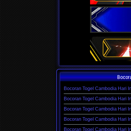
Bocora
Bocoran Togel Cambodia Hari In
Bocoran Togel Cambodia Hari I
Bocoran Togel Cambodia Hari I
Bocoran Togel Cambodia Hari I
Bocoran Togel Cambodia Hari In