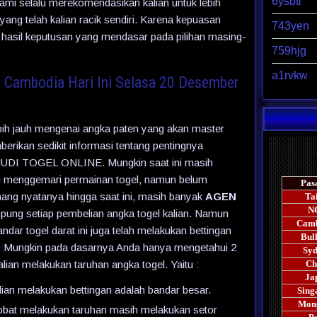
6ysbtl
ami selalu merekomendasikan kalian untuk lebih
ang telah kalian racik sendiri. Karena kepuasan
743yen
 hasil keputusan yang mendasar pada pilihan masing-
759hjg
a1rvkw
l Cambodia Hari Ini Selasa 20 Desember
h jauh mengenai angka paten yang akan master
berikan sedikit informasi tentang pentingnya
n JUDI TOGEL ONLINE. Mungkin saat ini masih
g menggemari permainan togel, namun belum
ng nyatanya hingga saat ini, masih banyak
AGEN
ung setiap pembelian angka togel kalian. Namun
dar togel darat ini juga telah melakukan bettingan
e? Mungkin pada dasarnya Anda hanya mengetahui 2
alian melakukan taruhan angka togel. Yaitu :
ian melakukan bettingan adalah bandar besar.
obat melakukan taruhan masih melakukan setor