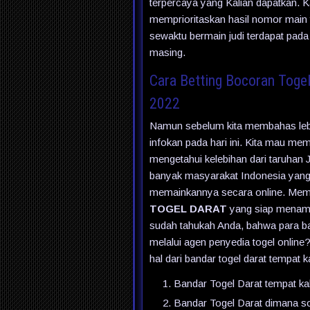
terpercaya yang Kalian dapatkan. K
memprioritaskan hasil nomor main y
sewaktu bermain judi terdapat pada
masing.
Cara Betting Bocoran Toge
2022
Namun sebelum kita membahas lebi
infokan pada hari ini. Kita mau mem
mengetahui kelebihan dari taruha
banyak masyarakat Indonesia yan
memainkannya secara online. Mema
TOGEL DARAT
yang siap menamp
sudah tahukah Anda, bahwa para ban
melalui agen penyedia togel onlin
hal dari bandar togel darat tempat k
Bandar Togel Darat tempat kal
Bandar Togel Darat dimana s