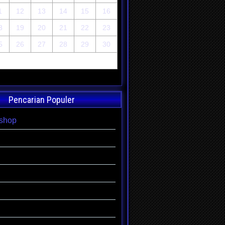
1
12
13
14
15
16
8
19
20
21
22
23
5
26
27
28
29
30
Pencarian Populer
 shop