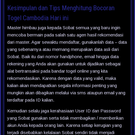
Kesimpulan dan Tips Menghitung Bocoran
Togel Cambodia Hari ini
Master himbau juga kepada Sobat semua yang baru ingin
mencoba bermain pada salah satu agen hasil rekomendasi
dari master. Agar sewaktu mendaftar, gunakanlah data – data
yang sebenarnya atau memang merupakan data asli dari
Sobat. Baik itu dari nomor handphone, email hingga data
rekening yang Anda akan gunakan untuk dijadikan sebagai
alat bertransaksi pada bandar togel online yang kita
rekomendasikan. Karena dengan data yang valid, maka
kalian akan mendapatkan segala informasi penting yang
mungkin akan dibagikan melalui via sms ataupun email yang
terdaftar pada ID kalian.
Kemudian selalu jaga kerahasiaan User ID dan Password
yang Sobat gunakan serta tidak membagikan / memberikan
akun Anda kepada orang lain. Karena setiap kerugian yang
terjadi disebabkan kelalaian Sobat sendiri tidak menjadi