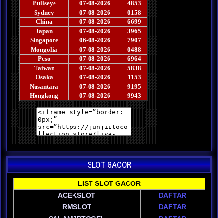
SLOT GACOR
LIST SLOT GACOR
ACEKSLOT
DAFTAR
RMSLOT
DAFTAR