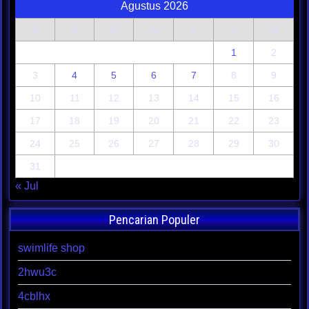
Agustus 2026
S
S
R
K
J
S
M
1
2
3
4
5
6
7
8
9
10
11
12
13
14
15
16
17
18
19
20
21
22
23
24
25
26
27
28
29
30
31
« Jul
Pencarian Populer
swimlife shop
2hwu3c
4cblhx