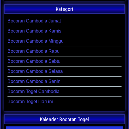
Kategori
Bocoran Cambodia Jumat
Bocoran Cambodia Kamis
Bocoran Cambodia Minggu
Bocoran Cambodia Rabu
Bocoran Cambodia Sabtu
Bocoran Cambodia Selasa
Bocoran Cambodia Senin
Bocoran Togel Cambodia
Bocoran Togel Hari ini
Kalender Bocoran Togel