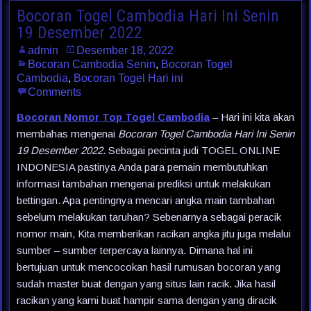
Bocoran Togel Cambodia Hari Ini Senin
19 Desember 2022
admin
Desember 18, 2022
Bocoran Cambodia Senin
,
Bocoran Togel
Cambodia
,
Bocoran Togel Hari ini
Comments
Bocoran Nomor Top Togel Cambodia
– Hari ini kita akan
membahas mengenai
Bocoran Togel Cambodia Hari Ini Senin
19 Desember 2022
. Sebagai pecinta judi TOGEL ONLINE
INDONESIA pastinya Anda para pemain membutuhkan
informasi tambahan mengenai prediksi untuk melakukan
bettingan. Apa pentingnya mencari angka main tambahan
sebelum melakukan taruhan? Sebenarnya sebagai peracik
nomor main, Kita memberikan racikan angka jitu juga melalui
sumber – sumber terpercaya lainnya. Dimana hal ini
bertujuan untuk mencocokan hasil rumusan bocoran yang
sudah master buat dengan yang situs lain racik. Jika hasil
racikan yang kami buat hampir sama dengan yang diracik