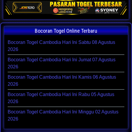
Bocoran Togel Online Terbaru
Bocoran Togel Cambodia Hari Ini Sabtu 08 Agustus
2026
Bocoran Togel Cambodia Hari Ini Jumat 07 Agustus
2026
Bocoran Togel Cambodia Hari Ini Kamis 06 Agustus
2026
Bocoran Togel Cambodia Hari Ini Rabu 05 Agustus
2026
Bocoran Togel Cambodia Hari Ini Minggu 02 Agustus
2026