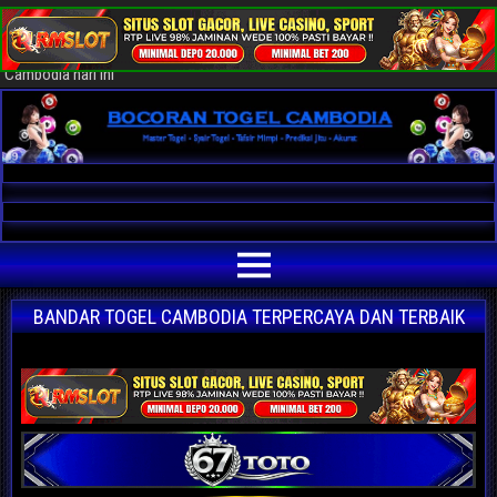
Bocoran Togel Cambodia AKURAT
Bocoran angka jitu togel Cambodia paling akurat | prediksi situs agen
bandar togel Cambodia terpercaya | nomor main Cambodia | data keluaran
Cambodia hari ini
BANDAR TOGEL CAMBODIA TERPERCAYA DAN TERBAIK