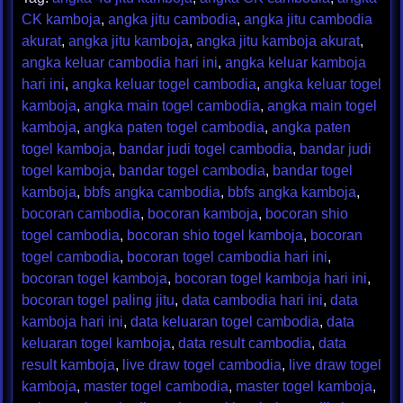
CK kamboja
,
angka jitu cambodia
,
angka jitu cambodia
akurat
,
angka jitu kamboja
,
angka jitu kamboja akurat
,
angka keluar cambodia hari ini
,
angka keluar kamboja
hari ini
,
angka keluar togel cambodia
,
angka keluar togel
kamboja
,
angka main togel cambodia
,
angka main togel
kamboja
,
angka paten togel cambodia
,
angka paten
togel kamboja
,
bandar judi togel cambodia
,
bandar judi
togel kamboja
,
bandar togel cambodia
,
bandar togel
kamboja
,
bbfs angka cambodia
,
bbfs angka kamboja
,
bocoran cambodia
,
bocoran kamboja
,
bocoran shio
togel cambodia
,
bocoran shio togel kamboja
,
bocoran
togel cambodia
,
bocoran togel cambodia hari ini
,
bocoran togel kamboja
,
bocoran togel kamboja hari ini
,
bocoran togel paling jitu
,
data cambodia hari ini
,
data
kamboja hari ini
,
data keluaran togel cambodia
,
data
keluaran togel kamboja
,
data result cambodia
,
data
result kamboja
,
live draw togel cambodia
,
live draw togel
kamboja
,
master togel cambodia
,
master togel kamboja
,